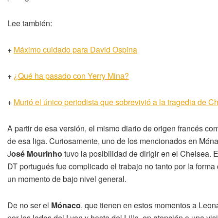
Lee también:
+
Máximo cuidado para David Ospina
+
¿Qué ha pasado con Yerry Mina?
+
Murió el único periodista que sobrevivió a la tragedia de
A partir de esa versión, el mismo diario de origen francés c
de esa liga. Curiosamente, uno de los mencionados en Móna
J
osé Mourinho
tuvo la posibilidad de dirigir en el Chelsea
DT portugués fue complicado el trabajo no tanto por la forma d
un momento de bajo nivel general.
De no ser el
Mónaco
, que tienen en estos momentos a Leona
por los lados del Lyon y hasta del Lille, en atención a una vi