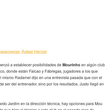
 Chapecoense, Rafael Henzel
omenzó a establecer posibilidades de
Mourinho
en algún club
co, donde están Falcao y Fábregas, jugadores a los que
. El mismo Radamel dijo en una entrevista pasada que con el
e ser del entrenador, sino por los resultados. Justo llegó en
rdo Jardim en la dirección técnica, hay opciones para Mou
sita que hizo el técnico a este club en el pasado mes de