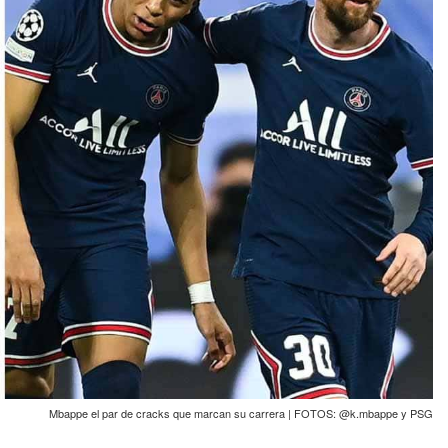
Mbappe el par de cracks que marcan su carrera | FOTOS: @k.mbappe y PSG