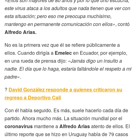
«Ellos son mayores de 80 años y por lo que uno escucha,
este virus ataca a los adultos que nada tienen que ver con
esta situación; pero eso me preocupa muchísimo,
mantengo en permanente comunicación con ellos»
, contó
Alfredo Arias.
No es la primera vez que él se refiere públicamente a
ellos. Cuando dirigía a
Emelec
en Ecuador, por ejemplo,
en una rueda de prensa dijo:
«Jamás digo un insulto a
nadie. El día que lo haga, estaría faltándole el respeto a mi
padre»
.
?
David González responde a quienes criticaron su
regreso a Deportivo Cali
Con él habla seguido. Es más, suele hacerlo cada día de
partido. Ahora mucho más. La situación mundial por el
coronavirus
mantiene a
Alfredo Arias
atento de ellos. El
último reporte que se hizo en Uruguay habla de 79 casos