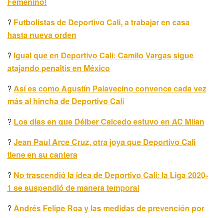
Femenino!
?
Futbolistas de Deportivo Cali, a trabajar en casa
hasta nueva orden
?
Igual que en Deportivo Cali: Camilo Vargas sigue
atajando penaltis en México
?
Así es como Agustín Palavecino convence cada vez
más al hincha de Deportivo Cali
?
Los días en que Déiber Caicedo estuvo en AC Milan
?
Jean Paul Arce Cruz, otra joya que Deportivo Cali
tiene en su cantera
?
No trascendió la idea de Deportivo Cali: la Liga 2020-
1 se suspendió de manera temporal
?
Andrés Felipe Roa y las medidas de prevención por