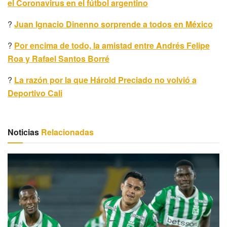
el Coronavirus en el fútbol argentino
?
Juan Ignacio Dinenno sorprende a todos en México
?
Por encima de todo, la amistad entre Andrés Felipe
Roa y Rafael Santos Borré
?
La razón por la que Hárold Preciado no volvió a
Deportivo Cali
Noticias
Relacionadas