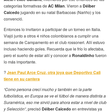
categorías formativas de
AC Milan
. Vieron a
Déiber
Caicedo
jugando en su natal Barbacoas (Nariño) y los
convenció.
Entonces lo invitaron a participar de un torneo en Italia.
Viajó junto a otros 4 niños colombianos a cumplir una
semana de Campamento en el club rossoneri. Allí estuvo
incluso haciendo goles. Recuerda que le frío lo afectaba,
pero el sueño de estar allí y conocer a
Ronaldinho
fueron
lo más importante.
?
Jean Paul Arce Cruz, otra joya que Deportivo Cali
tiene en su cantera
“Como persona crecí mucho y también en la parte
futbolística, en Europa se ve el fútbol de manera distinta a
Suramérica, eso me sirvió para ahora estar a nivel de club
y Selección”
, precisó
Déiber Caicedo
en entrevistas ya