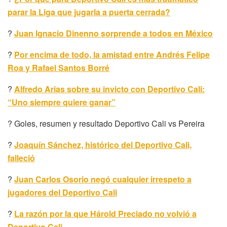
parar la Liga que jugarla a puerta cerrada?
?
Juan Ignacio Dinenno sorprende a todos en México
?
Por encima de todo, la amistad entre Andrés Felipe
Roa y Rafael Santos Borré
?
Alfredo Arias sobre su invicto con Deportivo Cali:
“Uno siempre quiere ganar”
? Goles, resumen y resultado Deportivo Cali vs Pereira
?
Joaquín Sánchez, histórico del Deportivo Cali,
falleció
?
Juan Carlos Osorio negó cualquier irrespeto a
jugadores del Deportivo Cali
?
La razón por la que Hárold Preciado no volvió a
Deportivo Cali