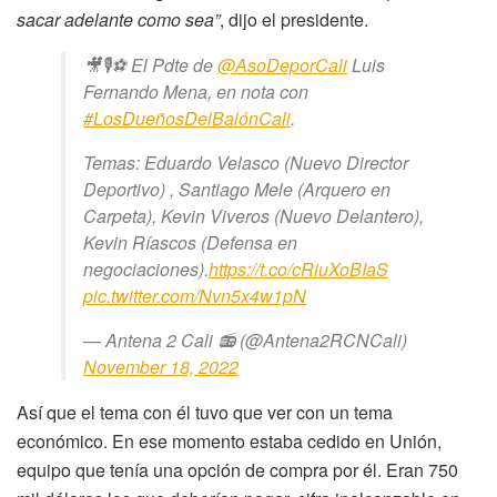
sacar adelante como sea”
, dijo el presidente.
🎥🎙️⚽ El Pdte de
@AsoDeporCali
Luis
Fernando Mena, en nota con
#LosDueñosDelBalónCali
.
Temas: Eduardo Velasco (Nuevo Director
Deportivo) , Santiago Mele (Arquero en
Carpeta), Kevin Viveros (Nuevo Delantero),
Kevin Ríascos (Defensa en
negociaciones).
https://t.co/cRiuXoBIaS
pic.twitter.com/Nvn5x4w1pN
— Antena 2 Cali 📻 (@Antena2RCNCali)
November 18, 2022
Así que el tema con él tuvo que ver con un tema
económico. En ese momento estaba cedido en Unión,
equipo que tenía una opción de compra por él. Eran 750