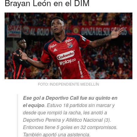
Brayan León en el DIM
FOTO: INDEPENDIENTE MEDELLÍN
Ese gol a Deportivo Cali fue su quinto en
el equipo
. Estuvo 18 partidos sin marcar y
desde que rompió la racha, les anotó a
Deportivo Pereira y Atlético Nacional (3).
Entonces tiene 5 goles en 32 compromisos.
También aportó una asistencia.