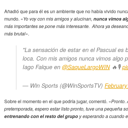
Añadió que para él es un ambiente que no había vivido nunca
mundo. «
Yo voy con mis amigos y alucinan,
nunca vimos al
más importantes se pone más interesante. Ahora ya deseando
más brutal
«.
"La sensación de estar en el Pascual es
loca. Con mis amigos nunca vimos algo pa
Iago Falque en
@SaqueLargoWIN
🔥🎙
p
— Win Sports (@WinSportsTV)
February
Sobre el momento en el que podría jugar, comentó. «
Pronto. 
pretemporada, espero estar listo pronto, tuve una pequeña s
entrenando con el resto del grupo
y esperando a cuando el