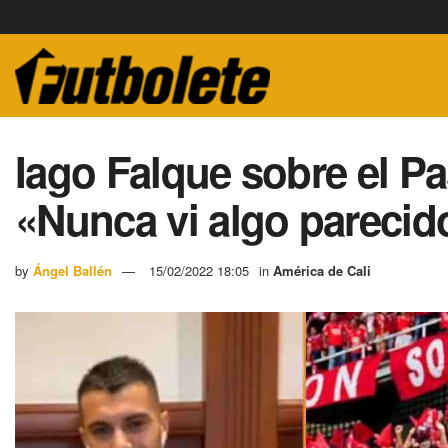
Iago Falque sobre el P
«Nunca vi algo parecid
by
Ángel Ballén
15/02/2022 18:05
in
América de Cali