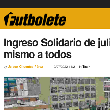
Ingreso Solidario de jul
mismo a todos
by
Jeison Cifuentes Pérez
12/07/2022 14:21
in
Taalk