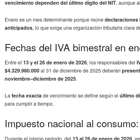
vencimiento dependen del último dígito del NIT
, aunque a
Enero es un mes determinante porque reúne
declaraciones 
anticipados
, lo que exige una organización tributaria clara 
Fechas del IVA bimestral en e
Entre el
13 y el 26 de enero de 2026
, los responsables del
I
$4.329.980.000
al 31 de diciembre de 2025 deberán
present
noviembre–diciembre de 2025
.
La
fecha exacta
de vencimiento se define según el
último dí
para cumplir a tiempo.
Impuesto nacional al consumo:
Durante el mismo periodo, del
13 al 26 de enero de 2026
, v