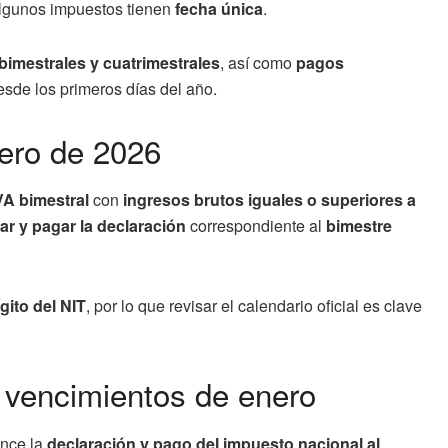
lgunos impuestos tienen
fecha única
.
bimestrales y cuatrimestrales
, así como
pagos
desde los primeros días del año.
nero de 2026
VA bimestral
con
ingresos brutos iguales o superiores a
ar y pagar la declaración
correspondiente al
bimestre
gito del NIT
, por lo que revisar el calendario oficial es clave
 vencimientos de enero
ence la
declaración y pago del impuesto nacional al