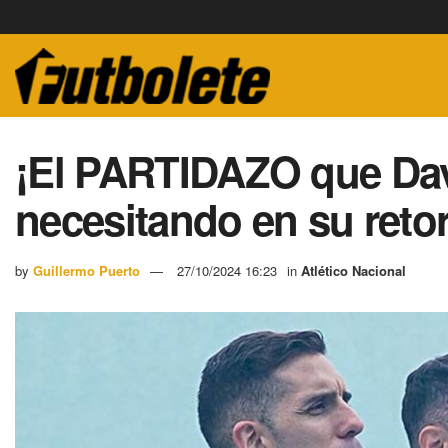
¡El PARTIDAZO que Dav
necesitando en su retor
by
Guillermo Puerto
27/10/2024 16:23
in
Atlético Nacional