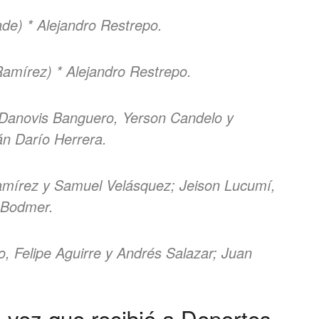
ade) * Alejandro Restrepo.
amírez) * Alejandro Restrepo.
 (Danovis Banguero, Yerson Candelo y
n Darío Herrera.
amírez y Samuel Velásquez; Jeison Lucumí,
 Bodmer.
, Felipe Aguirre y Andrés Salazar; Juan
a vez que recibió a Deportes