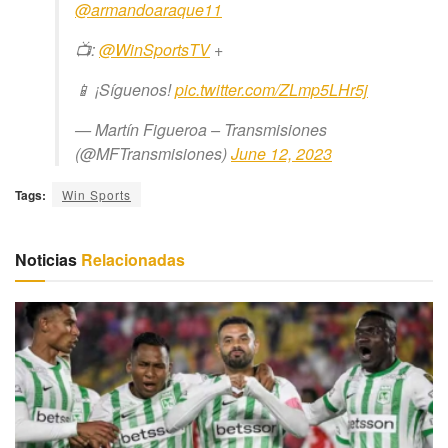
@armandoaraque11
📺:
@WinSportsTV
+
📱 ¡Síguenos!
pic.twitter.com/ZLmp5LHr5j
— Martín Figueroa – Transmisiones
(@MFTransmisiones)
June 12, 2023
Tags:
Win Sports
Noticias
Relacionadas