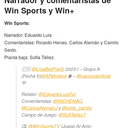
Win Sports y Win+
Win Sports:
Narrador: Eduardo Luis
Comentaristas: Ricardo Henao, Carlos Alemán y Camilo
Sexto.
Planta baja: Sofía Téllez.
🇨🇴
@LigaBetPlayD
2023-I – Grupo A
(Fecha 5)
@APetrolera
⛽️ –
@nacionaloficial
💚
Relator:
@EduardoLuisFut
Comentaristas:
@RICHENAO
,
@CarlosAlemanJ
y
@sixto_camilo
Campo de Juego:
@SofiTellez7
📺:
@WinSportsTV
(Juego Al Aire)