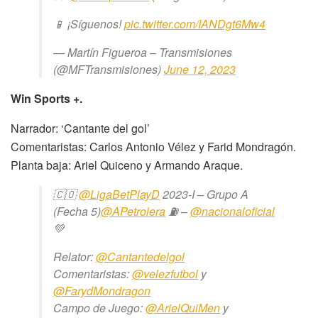
📱 ¡Síguenos!
pic.twitter.com/IANDgt6Mw4
— Martín Figueroa – Transmisiones
(@MFTransmisiones)
June 12, 2023
Win Sports +.
Narrador: ‘Cantante del gol’
Comentaristas: Carlos Antonio Vélez y Farid Mondragón.
Planta baja: Ariel Quiceno y Armando Araque.
🇨🇴
@LigaBetPlayD
2023-I – Grupo A
(Fecha 5)
@APetrolera
⛽️ –
@nacionaloficial
💚
Relator:
@Cantantedelgol
Comentaristas:
@velezfutbol
y
@FarydMondragon
Campo de Juego:
@ArielQuiMen
y