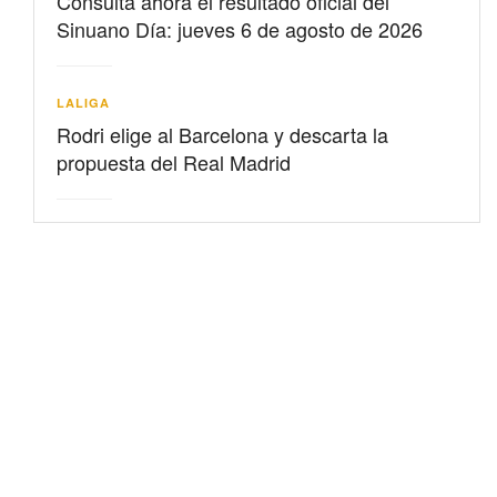
Consulta ahora el resultado oficial del
Sinuano Día: jueves 6 de agosto de 2026
LALIGA
Rodri elige al Barcelona y descarta la
propuesta del Real Madrid