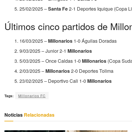
25/02/2025 –
Santa Fe
2-1 Deportes Iquique (Copa Li
Últimos cinco partidos de Millo
16/03/2025 –
Millonarios
1-0 Águilas Doradas
9/03/2025 – Junior 2-1
Millonarios
5/03/2025 – Once Caldas 1-0
Millonarios
(Copa Suda
2/03/2025 –
Millonarios
2-0 Deportes Tolima
23/02/2025 – Deportivo Cali 1-0
Millonarios
Tags:
Millonarios FC
Noticias
Relacionadas