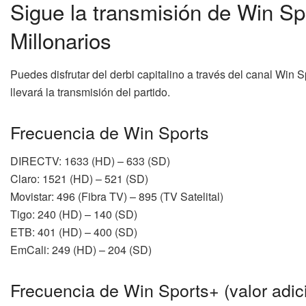
Sigue la transmisión de Win Sp
Millonarios
Puedes disfrutar del derbi capitalino a través del canal Win 
llevará la transmisión del partido.
Frecuencia de Win Sports
DIRECTV: 1633 (HD) – 633 (SD)
Claro: 1521 (HD) – 521 (SD)
Movistar: 496 (Fibra TV) – 895 (TV Satelital)
Tigo: 240 (HD) – 140 (SD)
ETB: 401 (HD) – 400 (SD)
EmCali: 249 (HD) – 204 (SD)
Frecuencia de Win Sports+ (valor adic