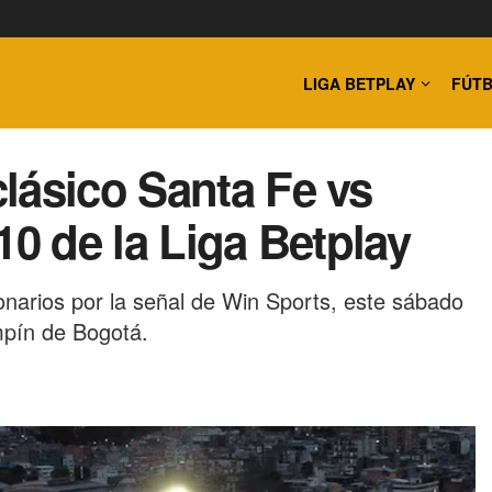
LIGA BETPLAY
FÚTB
lásico Santa Fe vs
10 de la Liga Betplay
lonarios por la señal de Win Sports, este sábado
pín de Bogotá.