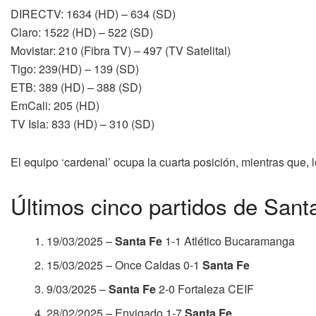
DIRECTV: 1634 (HD) – 634 (SD)
Claro: 1522 (HD) – 522 (SD)
Movistar: 210 (Fibra TV) – 497 (TV Satelital)
Tigo: 239(HD) – 139 (SD)
ETB: 389 (HD) – 388 (SD)
EmCali: 205 (HD)
TV Isla: 833 (HD) – 310 (SD)
El equipo ‘cardenal’ ocupa la cuarta posición, mientras que, lo
Últimos cinco partidos de Sant
19/03/2025 –
Santa Fe
1-1 Atlético Bucaramanga
15/03/2025 – Once Caldas 0-1
Santa Fe
9/03/2025 –
Santa Fe
2-0 Fortaleza CEIF
28/02/2025 – Envigado 1-7
Santa Fe