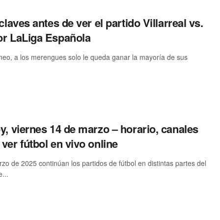
claves antes de ver el partido Villarreal vs.
or LaLiga Española
rneo, a los merengues solo le queda ganar la mayoría de sus
y, viernes 14 de marzo – horario, canales
ver fútbol en vivo online
zo de 2025 continúan los partidos de fútbol en distintas partes del
...