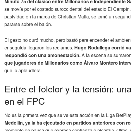
Minuto 75 del clásico entre Millonarios e Independiente S
se movía por el costado suroccidental del estadio El Campín
pasividad en la marca de Christian Mafla, se tomó un segund
pararse sobre el balón.
El gesto no duró mucho, pero bastó para encender el ambiente.
enseguida llegaron los reclamos.
Hugo Rodallega corrió var
respondió con una amonestación.
A la escena se sumaro
que jugadores de Millonarios como Álvaro Montero interv
que lo aplaudiera.
Entre el folclor y la tensión: u
en el FPC
No es la primera vez que se ve esta acción en la Liga BetPla
Medellín, ya la ha ejecutado en partidos anteriores con r
momento de pausa que expresa confianza o picardía. Otros, en