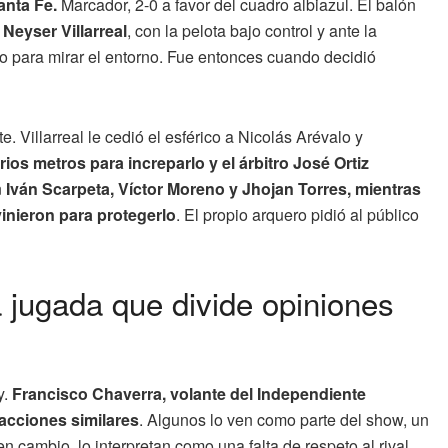
anta Fe.
Marcador, 2-0 a favor del cuadro albiazul. El balón
.
Neyser Villarreal
, con la pelota bajo control y ante la
o para mirar el entorno. Fue entonces cuando decidió
 Villarreal le cedió el esférico a Nicolás Arévalo y
ios metros para increparlo y el árbitro José Ortiz
n
Iván Scarpeta, Víctor Moreno y Jhojan Torres, mientras
inieron para protegerlo
. El propio arquero pidió al público
na jugada que divide opiniones
y.
Francisco Chaverra, volante del Independiente
eacciones similares
. Algunos lo ven como parte del show, un
 cambio, lo interpretan como una falta de respeto al rival.