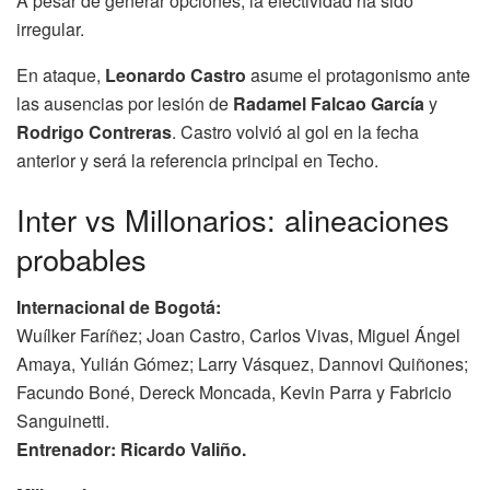
A pesar de generar opciones, la efectividad ha sido
irregular.
En ataque,
Leonardo Castro
asume el protagonismo ante
las ausencias por lesión de
Radamel Falcao García
y
Rodrigo Contreras
. Castro volvió al gol en la fecha
anterior y será la referencia principal en Techo.
Inter vs Millonarios: alineaciones
probables
Internacional de Bogotá:
Wuílker Faríñez; Joan Castro, Carlos Vivas, Miguel Ángel
Amaya, Yulián Gómez; Larry Vásquez, Dannovi Quiñones;
Facundo Boné, Dereck Moncada, Kevin Parra y Fabricio
Sanguinetti.
Entrenador:
Ricardo Valiño.