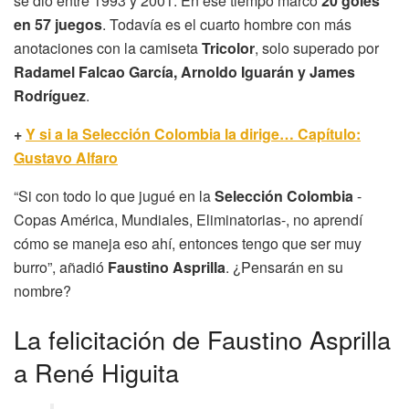
se dio entre 1993 y 2001. En ese tiempo marcó
20 goles
en 57 juegos
. Todavía es el cuarto hombre con más
anotaciones con la camiseta
Tricolor
, solo superado por
Radamel Falcao García, Arnoldo Iguarán y James
Rodríguez
.
+
Y si a la Selección Colombia la dirige… Capítulo:
Gustavo Alfaro
“Si con todo lo que jugué en la
Selección Colombia
-
Copas América, Mundiales, Eliminatorias-, no aprendí
cómo se maneja eso ahí, entonces tengo que ser muy
burro”, añadió
Faustino Asprilla
. ¿Pensarán en su
nombre?
La felicitación de Faustino Asprilla
a René Higuita