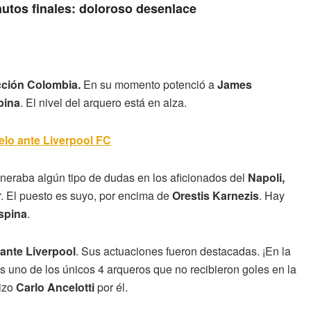
nutos finales: doloroso desenlace
cción Colombia.
En su momento potenció a
James
pina
. El nivel del arquero está en alza.
elo ante Liverpool FC
neraba algún tipo de dudas en los aficionados del
Napoli,
lar. El puesto es suyo, por encima de
Orestis Karnezis
. Hay
spina
.
ante Liverpool
. Sus actuaciones fueron destacadas. ¡En la
s uno de los únicos 4 arqueros que no recibieron goles en la
hizo
Carlo Ancelotti
por él.