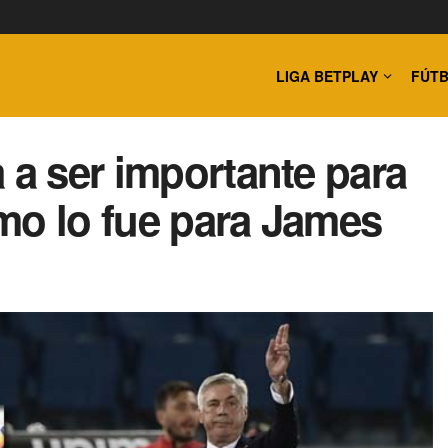
LIGA BETPLAY
FÚTB
 a ser importante para
mo lo fue para James