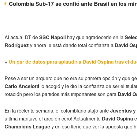
Colombia Sub-17 se confió ante Brasil en los mi
Al actual DT de
SSC Napoli
hay que agradecerle en la
Sele
Rodríguez
y ahora le está dando total confianza a
David Os
+
Un par de datos para aplaudir a David Ospina tras el du
Pese a ser un arquero que no era su primera opción y que ge
Carlo Ancelotti
lo acogió y le dio la confianza de ser el titu
rotación pero los partidos más importantes son para
David O
En la reciente semana, el colombiano atajó ante
Juventus y 
última mantuvo el arco en cero! Actualmente
David Ospina
e
Champions League
y en eso tiene que ver la apuesta que 