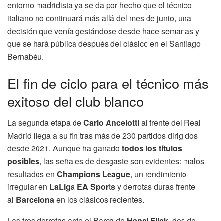
entorno madridista ya se da por hecho que el técnico
italiano no continuará más allá del mes de junio, una
decisión que venía gestándose desde hace semanas y
que se hará pública después del clásico en el Santiago
Bernabéu.
El fin de ciclo para el técnico más
exitoso del club blanco
La segunda etapa de
Carlo Ancelotti
al frente del Real
Madrid llega a su fin tras más de 230 partidos dirigidos
desde 2021. Aunque ha ganado
todos los títulos
posibles
, las señales de desgaste son evidentes: malos
resultados en
Champions League
, un rendimiento
irregular en
LaLiga EA Sports
y derrotas duras frente
al
Barcelona
en los clásicos recientes.
Las tres derrotas ante el Barça de
Hansi Flick
, dos de