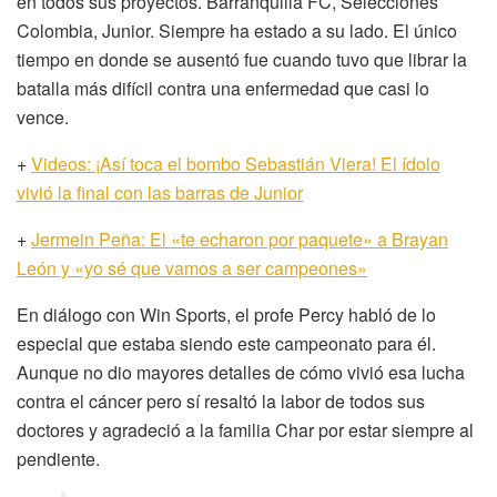
en todos sus proyectos. Barranquilla FC, Selecciones
Colombia, Junior. Siempre ha estado a su lado. El único
tiempo en donde se ausentó fue cuando tuvo que librar la
batalla más difícil contra una enfermedad que casi lo
vence.
+
Videos: ¡Así toca el bombo Sebastián Viera! El ídolo
vivió la final con las barras de Junior
+
Jermein Peña: El «te echaron por paquete» a Brayan
León y «yo sé que vamos a ser campeones»
En diálogo con Win Sports, el profe Percy habló de lo
especial que estaba siendo este campeonato para él.
Aunque no dio mayores detalles de cómo vivió esa lucha
contra el cáncer pero sí resaltó la labor de todos sus
doctores y agradeció a la familia Char por estar siempre al
pendiente.