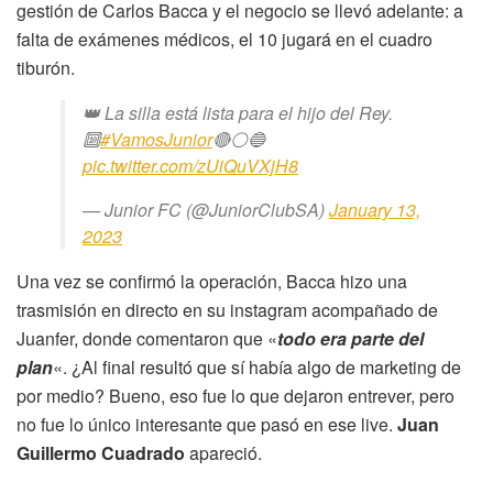
gestión de Carlos Bacca y el negocio se llevó adelante: a
falta de exámenes médicos, el 10 jugará en el cuadro
tiburón.
👑 La silla está lista para el hijo del Rey.
🔟
#VamosJunior
🔴⚪️🔵
pic.twitter.com/zUiQuVXjH8
— Junior FC (@JuniorClubSA)
January 13,
2023
Una vez se confirmó la operación, Bacca hizo una
trasmisión en directo en su instagram acompañado de
Juanfer, donde comentaron que «
todo era parte del
plan
«. ¿Al final resultó que sí había algo de marketing de
por medio? Bueno, eso fue lo que dejaron entrever, pero
no fue lo único interesante que pasó en ese live.
Juan
Guillermo Cuadrado
apareció.