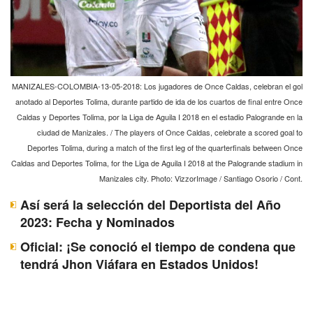
MANIZALES-COLOMBIA-13-05-2018: Los jugadores de Once Caldas, celebran el gol
anotado al Deportes Tolima, durante partido de ida de los cuartos de final entre Once
Caldas y Deportes Tolima, por la Liga de Aguila I 2018 en el estadio Palogrande en la
ciudad de Manizales. / The players of Once Caldas, celebrate a scored goal to
Deportes Tolima, during a match of the first leg of the quarterfinals between Once
Caldas and Deportes Tolima, for the Liga de Aguila I 2018 at the Palogrande stadium in
Manizales city. Photo: VizzorImage / Santiago Osorio / Cont.
Así será la selección del Deportista del Año
2023: Fecha y Nominados
Oficial: ¡Se conoció el tiempo de condena que
tendrá Jhon Viáfara en Estados Unidos!