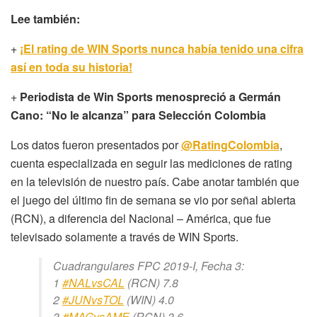
Lee también:
+
¡El rating de WIN Sports nunca había tenido una cifra
así en toda su historia!
+
Periodista de Win Sports menospreció a Germán
Cano: “No le alcanza” para Selección Colombia
Los datos fueron presentados por
@RatingColombia
,
cuenta especializada en seguir las mediciones de rating
en la televisión de nuestro país. Cabe anotar también que
el juego del último fin de semana se vio por señal abierta
(RCN), a diferencia del Nacional – América, que fue
televisado solamente a través de WIN Sports.
Cuadrangulares FPC 2019-I, Fecha 3:
1
#NALvsCAL
(RCN) 7.8
2
#JUNvsTOL
(WIN) 4.0
3
#MAGvsAME
(RCN) 3.6