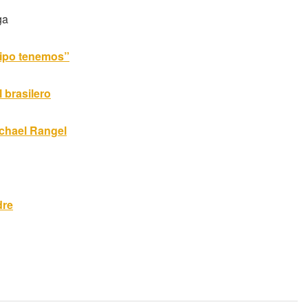
ga
quipo tenemos”
 brasilero
ichael Rangel
dre