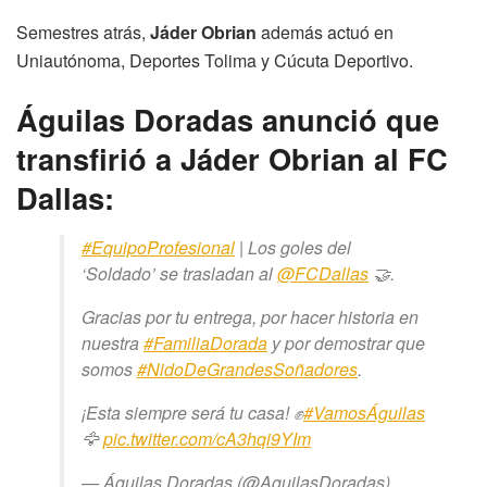
Semestres atrás,
Jáder Obrian
además actuó en
Uniautónoma, Deportes Tolima y Cúcuta Deportivo.
Águilas Doradas anunció que
transfirió a Jáder Obrian al FC
Dallas:
#EquipoProfesional
| Los goles del
‘Soldado’ se trasladan al
@FCDallas
🤝.
Gracias por tu entrega, por hacer historia en
nuestra
#FamiliaDorada
y por demostrar que
somos
#NidoDeGrandesSoñadores
.
¡Esta siempre será tu casa! ✊
#VamosÁguilas
🦅
pic.twitter.com/cA3hqi9YIm
— Águilas Doradas (@AguilasDoradas)