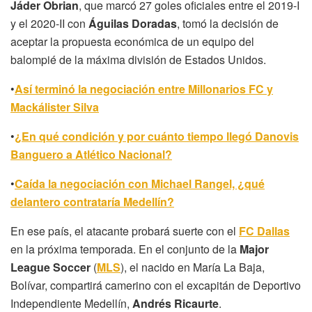
Jáder Obrian
, que marcó 27 goles oficiales entre el 2019-I
y el 2020-II con
Águilas Doradas
, tomó la decisión de
aceptar la propuesta económica de un equipo del
balompié de la máxima división de Estados Unidos.
•
Así terminó la negociación entre Millonarios FC y
Mackálister Silva
•
¿En qué condición y por cuánto tiempo llegó Danovis
Banguero a Atlético Nacional?
•
Caída la negociación con Michael Rangel, ¿qué
delantero contrataría Medellín?
En ese país, el atacante probará suerte con el
FC Dallas
en la próxima temporada. En el conjunto de la
Major
League Soccer
(
MLS
), el nacido en María La Baja,
Bolívar, compartirá camerino con el excapitán de Deportivo
Independiente Medellín,
Andrés Ricaurte
.