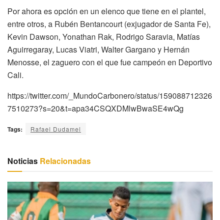
Por ahora es opción en un elenco que tiene en el plantel,
entre otros, a Rubén Bentancourt (exjugador de Santa Fe),
Kevin Dawson, Yonathan Rak, Rodrigo Saravia, Matías
Aguirregaray, Lucas Viatri, Walter Gargano y Hernán
Menosse, el zaguero con el que fue campeón en Deportivo
Cali.
https://twitter.com/_MundoCarbonero/status/159088712326
7510273?s=20&t=apa34CSQXDMlwBwaSE4wQg
Tags:
Rafael Dudamel
Noticias
Relacionadas