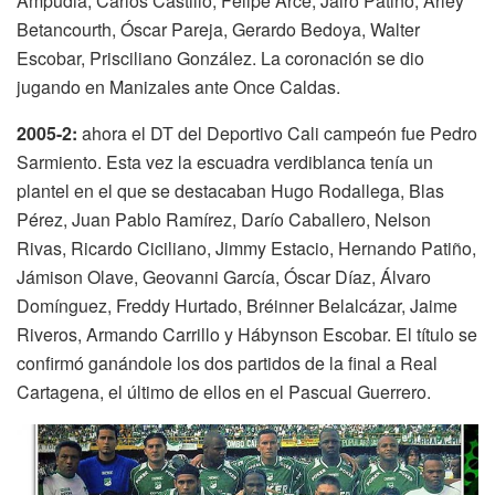
Ampudia, Carlos Castillo, Felipe Arce, Jairo Patiño, Arley
Betancourth, Óscar Pareja, Gerardo Bedoya, Walter
Escobar, Prisciliano González. La coronación se dio
jugando en Manizales ante Once Caldas.
2005-2:
ahora el DT del Deportivo Cali campeón fue Pedro
Sarmiento. Esta vez la escuadra verdiblanca tenía un
plantel en el que se destacaban Hugo Rodallega, Blas
Pérez, Juan Pablo Ramírez, Darío Caballero, Nelson
Rivas, Ricardo Ciciliano, Jimmy Estacio, Hernando Patiño,
Jámison Olave, Geovanni García, Óscar Díaz, Álvaro
Domínguez, Freddy Hurtado, Bréinner Belalcázar, Jaime
Riveros, Armando Carrillo y Hábynson Escobar. El título se
confirmó ganándole los dos partidos de la final a Real
Cartagena, el último de ellos en el Pascual Guerrero.