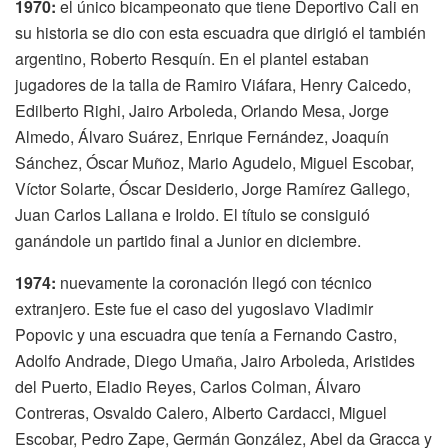
1970:
el único bicampeonato que tiene Deportivo Cali en
su historia se dio con esta escuadra que dirigió el también
argentino, Roberto Resquín. En el plantel estaban
jugadores de la talla de Ramiro Viáfara, Henry Caicedo,
Edilberto Righi, Jairo Arboleda, Orlando Mesa, Jorge
Almedo, Álvaro Suárez, Enrique Fernández, Joaquín
Sánchez, Óscar Muñoz, Mario Agudelo, Miguel Escobar,
Víctor Solarte, Óscar Desiderio, Jorge Ramírez Gallego,
Juan Carlos Lallana e Iroldo. El título se consiguió
ganándole un partido final a Junior en diciembre.
1974:
nuevamente la coronación llegó con técnico
extranjero. Este fue el caso del yugoslavo Vladimir
Popovic y una escuadra que tenía a Fernando Castro,
Adolfo Andrade, Diego Umaña, Jairo Arboleda, Aristides
del Puerto, Eladio Reyes, Carlos Colman, Álvaro
Contreras, Osvaldo Calero, Alberto Cardacci, Miguel
Escobar, Pedro Zape, Germán González, Abel da Gracca y