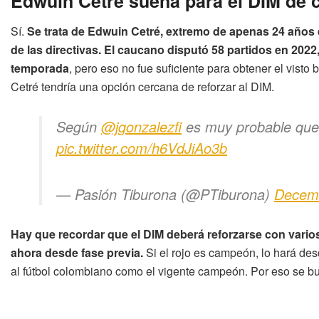
Edwuin Cetré suena para el DIM de c
Sí.
Se trata de Edwuin Cetré, extremo de apenas 24 años 
de las directivas. El caucano disputó 58 partidos en 202
temporada
, pero eso no fue suficiente para obtener el vis
Cetré tendría una opción cercana de reforzar al DIM.
Según
@jgonzalezfi
es muy probable que 
pic.twitter.com/h6VdJiAo3b
— Pasión Tiburona (@PTiburona)
Decemb
Hay que recordar que el DIM deberá reforzarse con vario
ahora desde fase previa.
Si el rojo es campeón, lo hará des
al fútbol colombiano como el vigente campeón. Por eso se b