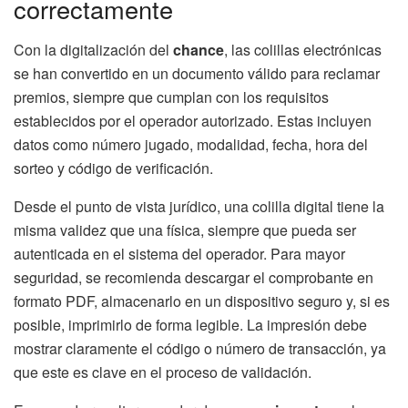
correctamente
Con la digitalización del
chance
, las colillas electrónicas
se han convertido en un documento válido para reclamar
premios, siempre que cumplan con los requisitos
establecidos por el operador autorizado. Estas incluyen
datos como número jugado, modalidad, fecha, hora del
sorteo y código de verificación.
Desde el punto de vista jurídico, una colilla digital tiene la
misma validez que una física, siempre que pueda ser
autenticada en el sistema del operador. Para mayor
seguridad, se recomienda descargar el comprobante en
formato PDF, almacenarlo en un dispositivo seguro y, si es
posible, imprimirlo de forma legible. La impresión debe
mostrar claramente el código o número de transacción, ya
que este es clave en el proceso de validación.