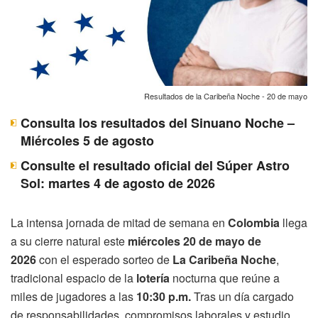
Resultados de la Caribeña Noche - 20 de mayo
Consulta los resultados del Sinuano Noche –
Miércoles 5 de agosto
Consulte el resultado oficial del Súper Astro
Sol: martes 4 de agosto de 2026
La intensa jornada de mitad de semana en
Colombia
llega
a su cierre natural este
miércoles 20 de mayo de
2026
con el esperado sorteo de
La Caribeña Noche
,
tradicional espacio de la
lotería
nocturna que reúne a
miles de jugadores a las
10:30 p.m.
Tras un día cargado
de responsabilidades, compromisos laborales y estudio,