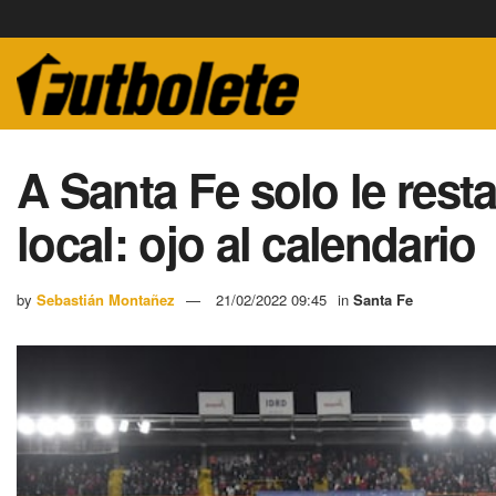
A Santa Fe solo le res
local: ojo al calendario
by
Sebastián Montañez
21/02/2022 09:45
in
Santa Fe