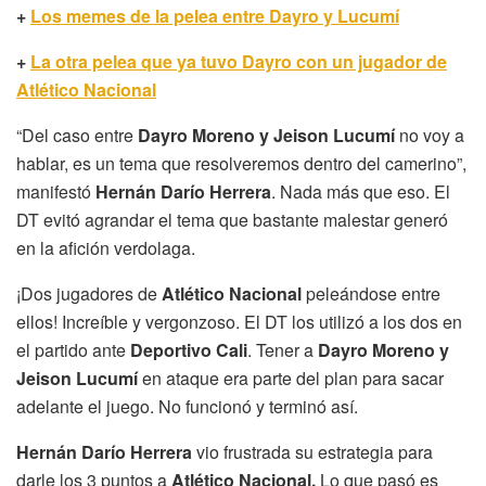
+
Los memes de la pelea entre Dayro y Lucumí
+
La otra pelea que ya tuvo Dayro con un jugador de
Atlético Nacional
“Del caso entre
Dayro Moreno y Jeison Lucumí
no voy a
hablar, es un tema que resolveremos dentro del camerino”,
manifestó
Hernán Darío Herrera
. Nada más que eso. El
DT evitó agrandar el tema que bastante malestar generó
en la afición verdolaga.
¡Dos jugadores de
Atlético Nacional
peleándose entre
ellos! Increíble y vergonzoso. El DT los utilizó a los dos en
el partido ante
Deportivo Cali
. Tener a
Dayro Moreno y
Jeison Lucumí
en ataque era parte del plan para sacar
adelante el juego. No funcionó y terminó así.
Hernán Darío Herrera
vio frustrada su estrategia para
darle los 3 puntos a
Atlético Nacional.
Lo que pasó es