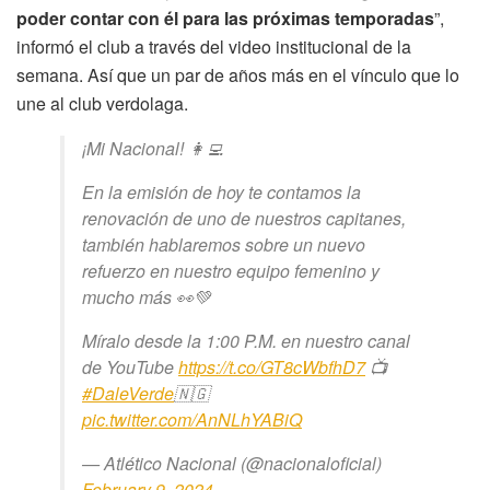
poder contar con él para las próximas temporadas
”,
informó el club a través del video institucional de la
semana. Así que un par de años más en el vínculo que lo
une al club verdolaga.
¡Mi Nacional! 👩‍💻
En la emisión de hoy te contamos la
renovación de uno de nuestros capitanes,
también hablaremos sobre un nuevo
refuerzo en nuestro equipo femenino y
mucho más 👀💚
Míralo desde la 1:00 P.M. en nuestro canal
de YouTube
https://t.co/GT8cWbfhD7
📺
#DaleVerde
🇳🇬
pic.twitter.com/AnNLhYABiQ
— Atlético Nacional (@nacionaloficial)
February 9, 2024