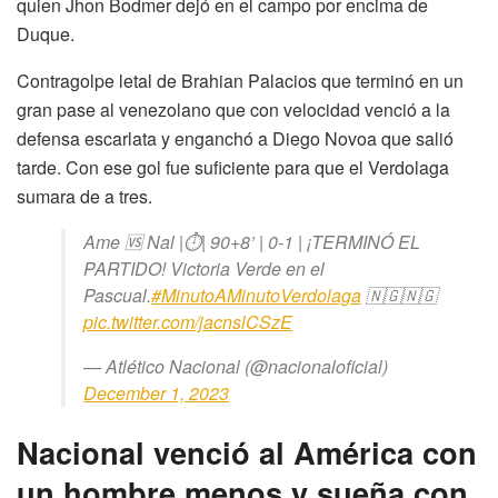
quien Jhon Bodmer dejó en el campo por encima de
Duque.
Contragolpe letal de Brahian Palacios que terminó en un
gran pase al venezolano que con velocidad venció a la
defensa escarlata y enganchó a Diego Novoa que salió
tarde. Con ese gol fue suficiente para que el Verdolaga
sumara de a tres.
Ame 🆚 Nal |⏱️| 90+8’ | 0-1 | ¡TERMINÓ EL
PARTIDO! Victoria Verde en el
Pascual.
#MinutoAMinutoVerdolaga
🇳🇬🇳🇬
pic.twitter.com/jacnslCSzE
— Atlético Nacional (@nacionaloficial)
December 1, 2023
Nacional venció al América con
un hombre menos y sueña con