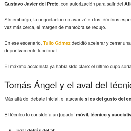
Gustavo Javier del Prete
, con autorización para salir del
At
Sin embargo, la negociación no avanzó en los términos esper
vez más cerca, el margen de maniobra se redujo.
En ese escenario,
Tulio Gómez
decidió acelerar y cerrar un
deportivamente funcional.
El máximo accionista ya había sido claro: el último cupo serí
Tomás Ángel y el aval del técni
Más allá del debate inicial, el atacante
sí es del gusto del e
El técnico lo considera un jugador
móvil, técnico y asociati
Jugar
detrás del ‘9’
.