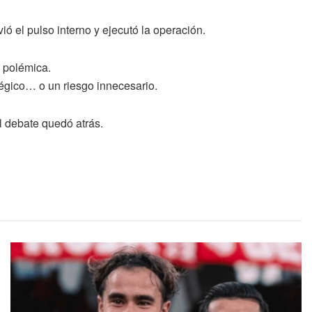
ó el pulso interno y ejecutó la operación.
y polémica.
tégico… o un riesgo innecesario.
el debate quedó atrás.