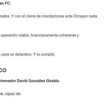
las FC
.
ados. Y con el cierre de inscripciones ante Dimayor cada
a operación viable, financieramente coherente y
a para un delantero. Y lo cumplió.
co
ntrenador
David González Giraldo
.
vo
, capaz de: