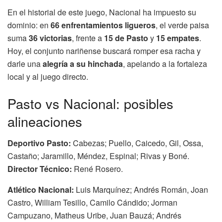
En el historial de este juego, Nacional ha impuesto su
dominio: en
66 enfrentamientos ligueros
, el verde paisa
suma
36 victorias
, frente a
15 de Pasto
y
15 empates
.
Hoy, el conjunto nariñense buscará romper esa racha y
darle una
alegría a su hinchada
, apelando a la fortaleza
local y al juego directo.
Pasto vs Nacional: posibles
alineaciones
Deportivo Pasto:
Cabezas; Puello, Caicedo, Gil, Ossa,
Castaño; Jaramillo, Méndez, Espinal; Rivas y Boné.
Director Técnico:
René Rosero.
Atlético Nacional:
Luis Marquínez; Andrés Román, Joan
Castro, William Tesillo, Camilo Cándido; Jorman
Campuzano, Matheus Uribe, Juan Bauzá; Andrés