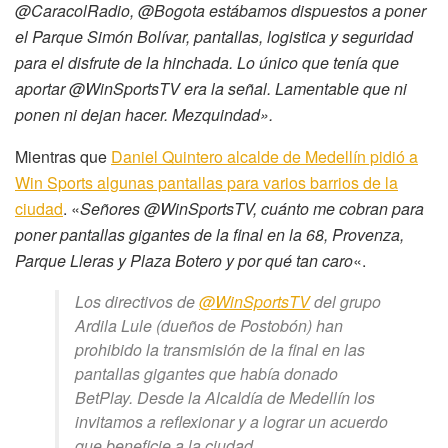
@CaracolRadio,
@Bogota
estábamos dispuestos a poner
el Parque Simón Bolívar, pantallas, logistica y seguridad
para el disfrute de la hinchada. Lo único que tenía que
aportar
@WinSportsTV
era la señal. Lamentable que ni
ponen ni dejan hacer. Mezquindad».
Mientras que
Daniel Quintero alcalde de Medellín pidió a
Win Sports algunas pantallas para varios barrios de la
ciudad
. «
Señores
@WinSportsTV
, cuánto me cobran para
poner pantallas gigantes de la final en la 68, Provenza,
Parque Lleras y Plaza Botero y por qué tan caro
«.
Los directivos de
@WinSportsTV
del grupo
Ardila Lule (dueños de Postobón) han
prohibido la transmisión de la final en las
pantallas gigantes que había donado
BetPlay. Desde la Alcaldía de Medellín los
invitamos a reflexionar y a lograr un acuerdo
que beneficie a la ciudad.