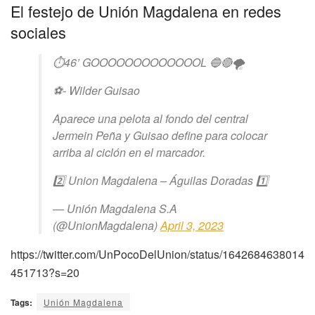
El festejo de Unión Magdalena en redes
sociales
⏱️46’ GOOOOOOOOOOOOOL 🔵🔴🌪️
⚽️- Wilder Guisao
Aparece una pelota al fondo del central
Jermein Peña y Guisao define para colocar
arriba al ciclón en el marcador.
2️⃣ Union Magdalena – Águilas Doradas 1️⃣
— Unión Magdalena S.A
(@UnionMagdalena)
April 3, 2023
https://twitter.com/UnPocoDelUnion/status/1642684638014
451713?s=20
Tags:
Unión Magdalena