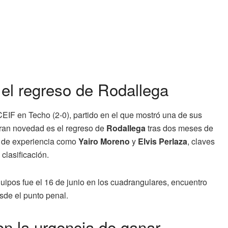
el regreso de Rodallega
CEIF en Techo (2-0), partido en el que mostró una de sus
gran novedad es el regreso de
Rodallega
tras dos meses de
 de experiencia como
Yairo Moreno
y
Elvis Perlaza
, claves
clasificación.
quipos fue el 16 de junio en los cuadrangulares, encuentro
sde el punto penal.
n la urgencia de ganar