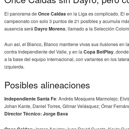
El panorama de
Once Caldas
en la Liga es complicado. El e
campeonato con solo 3 puntos de 21 posibles y acumula más d
ausencia será
Dayro Moreno
, llamado a la Selección Colomb
Aun así, el Blanco, Blanco mantiene vivas sus ilusiones en l
contra Independiente del Valle, y en la
Copa BetPlay
, donde
a la base del equipo internacional, con variantes en los later
izquierda.
Posibles alineaciones
Independiente Santa Fe
: Andrés Mosquera Marmolejo; Elvis
Johan Kante, Daniel Torres, Gilmar Velásquez; Ómar Fernán
Director Técnico: Jorge Bava