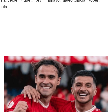
sta, Jéider Riquett, Kevin Tamayo; Mateo García, Robert
pata.