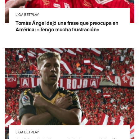
LIGA BETPLAY
Tomás Ángel dejó una frase que preocupa en
América: «Tengo mucha frustración»
LIGA BETPLAY