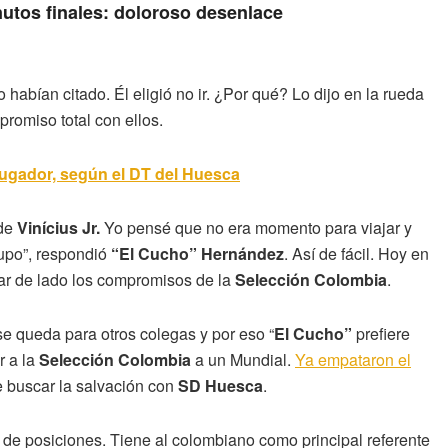
nutos finales: doloroso desenlace
o habían citado. Él eligió no ir. ¿Por qué? Lo dijo en la rueda
omiso total con ellos.
jugador, según el DT del Huesca
 de
Vinícius Jr.
Yo pensé que no era momento para viajar y
rupo”, respondió
“El Cucho” Hernández
. Así de fácil. Hoy en
ejar de lado los compromisos de la
Selección Colombia
.
se queda para otros colegas y por eso “
El Cucho”
prefiere
r a la
Selección Colombia
a un Mundial.
Ya empataron el
de buscar la salvación con
SD Huesca
.
la de posiciones. Tiene al colombiano como principal referente