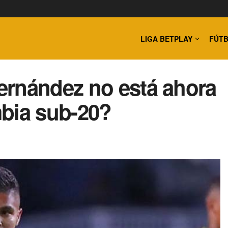
LIGA BETPLAY
FÚTB
ernández no está ahora
mbia sub-20?