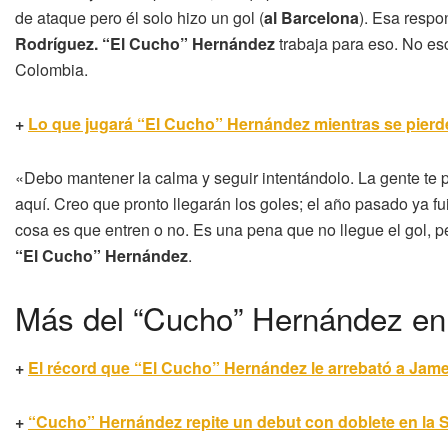
de ataque pero él solo hizo un gol (
al Barcelona
). Esa respo
Rodríguez. “El Cucho” Hernández
trabaja para eso. No esc
Colombia.
+
Lo que jugará “El Cucho” Hernández mientras se pier
«Debo mantener la calma y seguir intentándolo. La gente te p
aquí. Creo que pronto llegarán los goles; el año pasado ya fu
cosa es que entren o no. Es una pena que no llegue el gol, per
“El Cucho” Hernández
.
Más del “Cucho” Hernández en
+
El récord que “El Cucho” Hernández le arrebató a Jam
+
“Cucho” Hernández repite un debut con doblete en la 