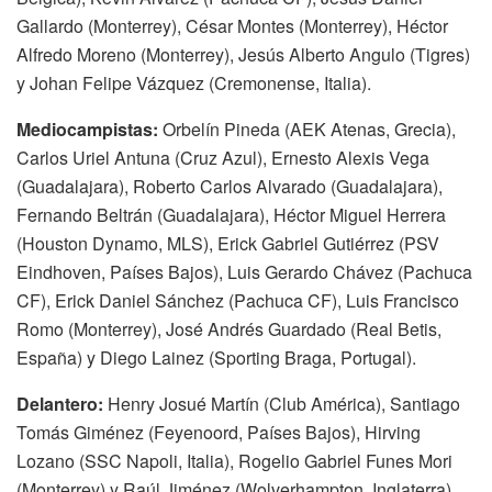
Gallardo (Monterrey), César Montes (Monterrey), Héctor
Alfredo Moreno (Monterrey), Jesús Alberto Angulo (Tigres)
y Johan Felipe Vázquez (Cremonense, Italia).
Mediocampistas:
Orbelín Pineda (AEK Atenas, Grecia),
Carlos Uriel Antuna (Cruz Azul), Ernesto Alexis Vega
(Guadalajara), Roberto Carlos Alvarado (Guadalajara),
Fernando Beltrán (Guadalajara), Héctor Miguel Herrera
(Houston Dynamo, MLS), Erick Gabriel Gutiérrez (PSV
Eindhoven, Países Bajos), Luis Gerardo Chávez (Pachuca
CF), Erick Daniel Sánchez (Pachuca CF), Luis Francisco
Romo (Monterrey), José Andrés Guardado (Real Betis,
España) y Diego Lainez (Sporting Braga, Portugal).
Delantero:
Henry Josué Martín (Club América), Santiago
Tomás Giménez (Feyenoord, Países Bajos), Hirving
Lozano (SSC Napoli, Italia), Rogelio Gabriel Funes Mori
(Monterrey) y Raúl Jiménez (Wolverhampton, Inglaterra).