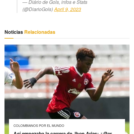
— Diário de Gols, infos e Stats
(@DiarioGols)
April 9, 2023
Noticias
Relacionadas
COLOMBIANOS POR EL MUNDO
Así empezaba la carrera de Jhon Arias: ¿¡Por