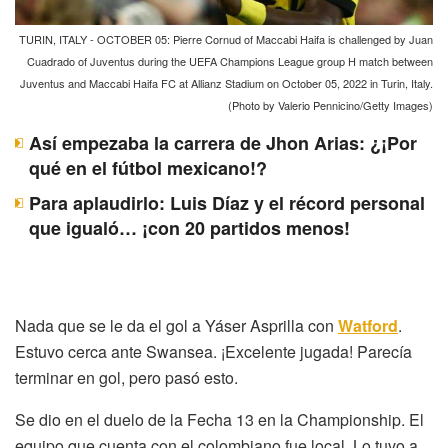
TURIN, ITALY - OCTOBER 05: Pierre Cornud of Maccabi Haifa is challenged by Juan
Cuadrado of Juventus during the UEFA Champions League group H match between
Juventus and Maccabi Haifa FC at Allianz Stadium on October 05, 2022 in Turin, Italy.
(Photo by Valerio Pennicino/Getty Images)
Así empezaba la carrera de Jhon Arias: ¿¡Por
qué en el fútbol mexicano!?
Para aplaudirlo: Luis Díaz y el récord personal
que igualó… ¡con 20 partidos menos!
Nada que se le da el gol a Yáser Asprilla con
Watford
.
Estuvo cerca ante Swansea. ¡Excelente jugada! Parecía
terminar en gol, pero pasó esto.
Se dio en el duelo de la Fecha 13 en la Championship. El
equipo que cuenta con el colombiano fue local. Lo tuvo a