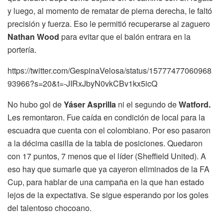
y luego, al momento de rematar de pierna derecha, le faltó
precisión y fuerza. Eso le permitió recuperarse al zaguero
Nathan Wood
para evitar que el balón entrara en la
portería.
https://twitter.com/GespinaVelosa/status/15777477060968
93966?s=20&t=-JIRxJbyN0vkCBv1kx5icQ
No hubo gol de
Yáser Asprilla
ni el segundo de
Watford.
Les remontaron. Fue caída en condición de local para la
escuadra que cuenta con el colombiano. Por eso pasaron
a la décima casilla de la tabla de posiciones. Quedaron
con 17 puntos, 7 menos que el líder (Sheffield United). A
eso hay que sumarle que ya cayeron eliminados de la FA
Cup, para hablar de una campaña en la que han estado
lejos de la expectativa. Se sigue esperando por los goles
del talentoso chocoano.