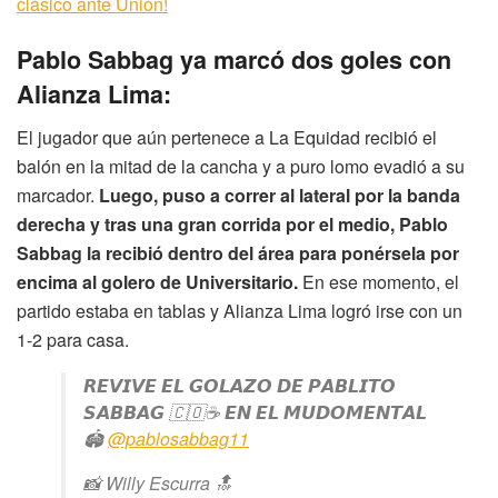
clásico ante Unión!
Pablo Sabbag ya marcó dos goles con
Alianza Lima:
El jugador que aún pertenece a La Equidad recibió el
balón en la mitad de la cancha y a puro lomo evadió a su
marcador.
Luego, puso a correr al lateral por la banda
derecha y tras una gran corrida por el medio, Pablo
Sabbag la recibió dentro del área para ponérsela por
encima al golero de Universitario.
En ese momento, el
partido estaba en tablas y Alianza Lima logró irse con un
1-2 para casa.
𝙍𝙀𝙑𝙄𝙑𝙀 𝙀𝙇 𝙂𝙊𝙇𝘼𝙕𝙊 𝘿𝙀 𝙋𝘼𝘽𝙇𝙄𝙏𝙊
𝙎𝘼𝘽𝘽𝘼𝙂 🇨🇴☕️ 𝙀𝙉 𝙀𝙇 𝙈𝙐𝘿𝙊𝙈𝙀𝙉𝙏𝘼𝙇
🏟️
@pablosabbag11
📸 Willy Escurra 🔝