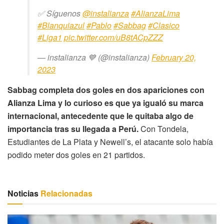
✅ Síguenos
@instalianza
#AlianzaLima
#Blanquiazul
#Pablo
#Sabbag
#Clasico
#Liga1
pic.twitter.com/uB8tACpZZZ
— instalianza 💙 (@instalianza)
February 20,
2023
Sabbag completa dos goles en dos apariciones con
Alianza Lima y lo curioso es que ya igualó su marca
internacional, antecedente que le quitaba algo de
importancia tras su llegada a Perú.
Con Tondela,
Estudiantes de La Plata y Newell’s, el atacante solo había
podido meter dos goles en 21 partidos.
Noticias
Relacionadas