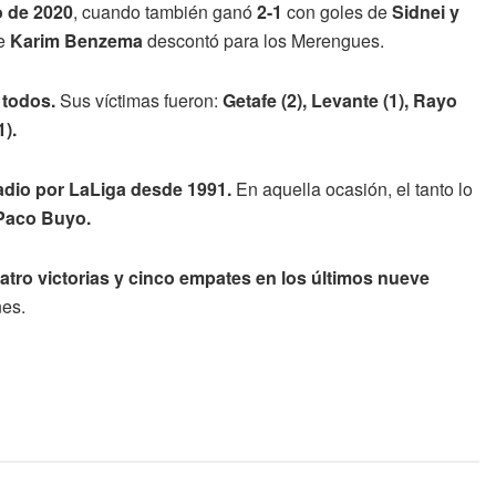
o de 2020
, cuando también ganó
2-1
con goles de
Sidnei y
ue
Karim Benzema
descontó para los Merengues.
 todos.
Sus víctimas fueron:
Getafe (2), Levante (1), Rayo
1).
tadio por LaLiga desde 1991.
En aquella ocasión, el tanto lo
Paco Buyo.
atro victorias y cinco empates en los últimos nueve
nes.