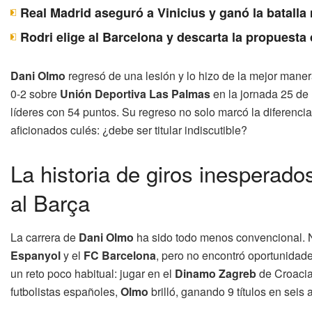
Real Madrid aseguró a Vinicius y ganó la batall
Rodri elige al Barcelona y descarta la propuesta
Dani Olmo
regresó de una lesión y lo hizo de la mejor maner
0-2 sobre
Unión Deportiva Las Palmas
en la jornada 25 de
líderes con 54 puntos. Su regreso no solo marcó la diferencia
aficionados culés: ¿debe ser titular indiscutible?
La historia de giros inesperado
al Barça
La carrera de
Dani Olmo
ha sido todo menos convencional.
Espanyol
y el
FC Barcelona
, pero no encontró oportunidad
un reto poco habitual: jugar en el
Dinamo Zagreb
de Croacia
futbolistas españoles,
Olmo
brilló, ganando 9 títulos en seis 