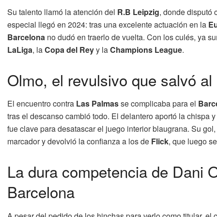
Su talento llamó la atención del
R.B Leipzig
, donde disputó 
especial llegó en 2024: tras una excelente actuación en la
E
Barcelona
no dudó en traerlo de vuelta. Con los culés, ya s
LaLiga
, la
Copa del Rey
y la
Champions League
.
Olmo, el revulsivo que salvó a
El encuentro contra
Las Palmas
se complicaba para el
Barc
tras el descanso cambió todo. El delantero aportó la chispa 
fue clave para desatascar el juego interior blaugrana. Su gol, 
marcador y devolvió la confianza a los de
Flick
, que luego se
La dura competencia de Dani Ol
Barcelona
A pesar del pedido de los hinchas para verlo como titular, e