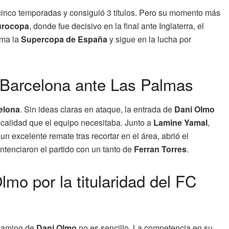
cinco temporadas y consiguió 3 títulos. Pero su momento más
urocopa
, donde fue decisivo en la final ante Inglaterra, el
uma la
Supercopa de España
y sigue en la lucha por
l Barcelona ante Las Palmas
elona
. Sin ideas claras en ataque, la entrada de
Dani Olmo
y calidad que el equipo necesitaba. Junto a
Lamine Yamal
,
un excelente remate tras recortar en el área, abrió el
ntenciaron el partido con un tanto de
Ferran Torres
.
mo por la titularidad del FC
l camino de
Dani Olmo
no es sencillo. La competencia en su