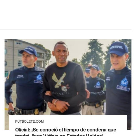
FUTBOLETE.COM
Oficial: ¡Se conoció el tiempo de condena que
tendrá Jhon Viáfara en Estados Unidos!