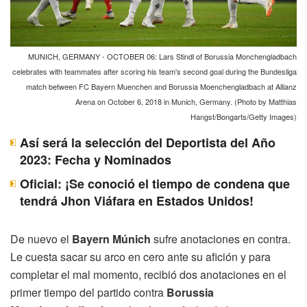
MUNICH, GERMANY - OCTOBER 06: Lars Stindl of Borussia Monchengladbach
celebrates with teammates after scoring his team's second goal during the Bundesliga
match between FC Bayern Muenchen and Borussia Moenchengladbach at Allianz
Arena on October 6, 2018 in Munich, Germany. (Photo by Matthias
Hangst/Bongarts/Getty Images)
Así será la selección del Deportista del Año
2023: Fecha y Nominados
Oficial: ¡Se conoció el tiempo de condena que
tendrá Jhon Viáfara en Estados Unidos!
De nuevo el
Bayern Múnich
sufre anotaciones en contra.
Le cuesta sacar su arco en cero ante su afición y para
completar el mal momento, recibió dos anotaciones en el
primer tiempo del partido contra
Borussia