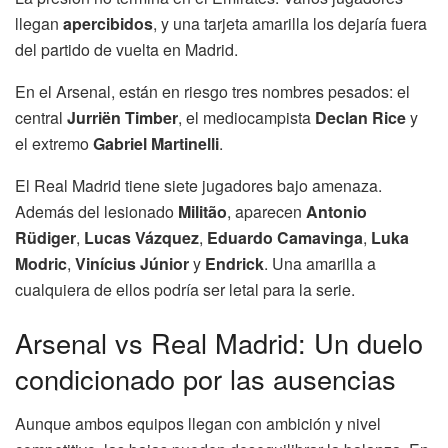
llegan
apercibidos
, y una tarjeta amarilla los dejaría fuera
del partido de vuelta en Madrid.
En el Arsenal, están en riesgo tres nombres pesados: el
central
Jurriën Timber
, el mediocampista
Declan Rice
y
el extremo
Gabriel Martinelli
.
El Real Madrid tiene siete jugadores bajo amenaza.
Además del lesionado
Militão
, aparecen
Antonio
Rüdiger
,
Lucas Vázquez
,
Eduardo Camavinga
,
Luka
Modric
,
Vinícius Júnior
y
Endrick
. Una amarilla a
cualquiera de ellos podría ser letal para la serie.
Arsenal vs Real Madrid: Un duelo
condicionado por las ausencias
Aunque ambos equipos llegan con ambición y nivel