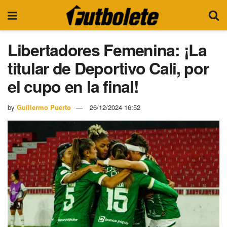
Libertadores Femenina: ¡La
titular de Deportivo Cali, por
el cupo en la final!
by
Guillermo Puerto
26/12/2024 16:52