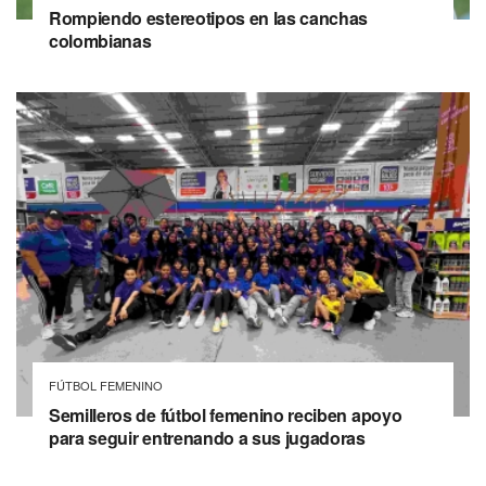
Rompiendo estereotipos en las canchas
colombianas
FÚTBOL FEMENINO
Semilleros de fútbol femenino reciben apoyo
para seguir entrenando a sus jugadoras