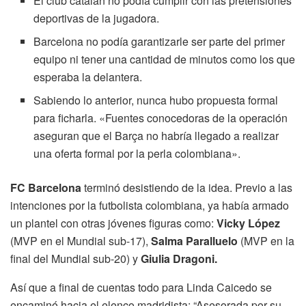
El club catalán no podía cumplir con las pretensiones
deportivas de la jugadora.
Barcelona no podía garantizarle ser parte del primer
equipo ni tener una cantidad de minutos como los que
esperaba la delantera.
Sabiendo lo anterior, nunca hubo propuesta formal
para ficharla. «Fuentes conocedoras de la operación
aseguran que el Barça no habría llegado a realizar
una oferta formal por la perla colombiana».
FC Barcelona
terminó desistiendo de la idea. Previo a las
intenciones por la futbolista colombiana, ya había armado
un plantel con otras jóvenes figuras como:
Vicky López
(MVP en el Mundial sub-17),
Salma Paralluelo
(MVP en la
final del Mundial sub-20) y
Giulia Dragoni.
Así que a final de cuentas todo para Linda Caicedo se
encaminó hacia el elenco madridista: “Asesorada por su